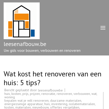
Ga
naar
inhoud
(druk
op
enter)
leesenafbouw.be
Uw gids voor bouwen, verbouwen en renoveren
Wat kost het renoveren van een
huis: 5 tips?
Bericht geplaatst door
leesenafbouwbe
huis
,
kosten
,
prijs
,
prijzen
,
renovatie
,
renoveren
,
verbouwen
,
wat
,
woning
bepalen wat je wilt renoveren
,
duurzame materialen
,
energiezuinige apparatuur
,
huis
,
investering
,
isolatiematerialen
,
kosten
,
materialen
,
nieuwbouw
,
offertes vergelijken
,