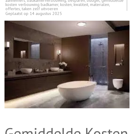
aannemers
,
badkamerverbouwing
,
besparen
,
budget
,
gemiddelde
kosten verbouwing badkamer
,
kosten
,
kwaliteit
,
materialen
,
offertes
,
taken zelf uitvoeren
Geplaatst op
14 augustus 2025
Gemiddelde Kosten