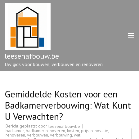
Ga
naar
inhoud
(druk
op
enter)
leesenafbouw.be
Uw gids voor bouwen, verbouwen en renoveren
Gemiddelde Kosten voor een
Badkamerverbouwing: Wat Kunt
U Verwachten?
Bericht geplaatst door
leesenafbouwbe
badkamer
,
badkamer renoveren
,
kosten
,
prijs
,
renovatie
,
renoveren
,
verbouwen
,
verbouwing
,
wat