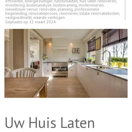
efficiëntie
,
energiezuiniger
,
functionaliteit
,
huis laten renoveren
,
investering
,
kostenanalyse
,
kostenraming
,
moderniseren
,
nieuwbouw versus renovatie
,
planning
,
professionele
begeleiding
,
renovatieproces
,
renoveren
,
totale renovatiekosten
,
vastgoedmarkt
,
waarde verhogen
Geplaatst op
12 maart 2024
Uw Huis Laten