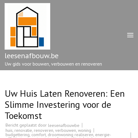
Ga
naar
inhoud
(druk
op
enter)
leesenafbouw.be
Uw gids voor bouwen, verbouwen en renoveren
Uw Huis Laten Renoveren: Een
Slimme Investering voor de
Toekomst
Bericht geplaatst door
leesenafbouwbe
huis
,
renovatie
,
renoveren
,
verbouwen
,
woning
budgettering
,
comfort
,
droomwoning realiseren
,
energie-