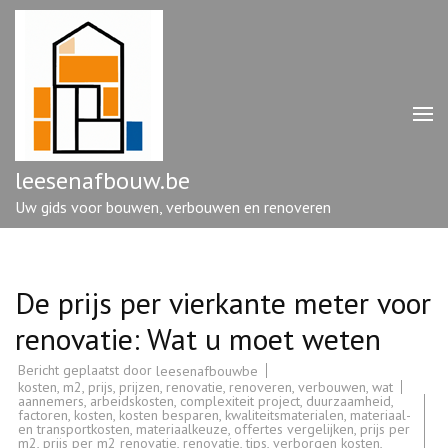
Ga
naar
inhoud
(druk
op
enter)
leesenafbouw.be
Uw gids voor bouwen, verbouwen en renoveren
De prijs per vierkante meter voor
renovatie: Wat u moet weten
Bericht geplaatst door
leesenafbouwbe
kosten
,
m2
,
prijs
,
prijzen
,
renovatie
,
renoveren
,
verbouwen
,
wat
aannemers
,
arbeidskosten
,
complexiteit project
,
duurzaamheid
,
factoren
,
kosten
,
kosten besparen
,
kwaliteitsmaterialen
,
materiaal-
en transportkosten
,
materiaalkeuze
,
offertes vergelijken
,
prijs per
m2
,
prijs per m2 renovatie
,
renovatie
,
tips
,
verborgen kosten
,