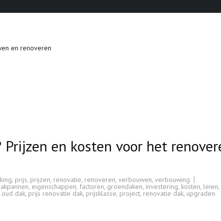
wen en renoveren
 Prijzen en kosten voor het renover
king
,
prijs
,
prijzen
,
renovatie
,
renoveren
,
verbouwen
,
verbouwing
dakpannen
,
eigenschappen
,
factoren
,
groendaken
,
investering
,
kosten
,
leien
,
,
oud dak
,
prijs renovatie dak
,
prijsklasse
,
project
,
renovatie dak
,
upgraden