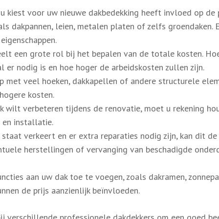
u kiest voor uw nieuwe dakbedekking heeft invloed op de pr
oals dakpannen, leien, metalen platen of zelfs groendaken. E
n eigenschappen.
lt een grote rol bij het bepalen van de totale kosten. Ho
 er nodig is en hoe hoger de arbeidskosten zullen zijn.
p met veel hoeken, dakkapellen of andere structurele ele
 hogere kosten.
ak wilt verbeteren tijdens de renovatie, moet u rekening h
en installatie.
staat verkeert en er extra reparaties nodig zijn, kan dit de
entuele herstellingen of vervanging van beschadigde onder
uncties aan uw dak toe te voegen, zoals dakramen, zonnep
nen de prijs aanzienlijk beïnvloeden.
ij verschillende professionele dakdekkers om een goed be