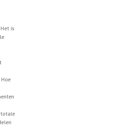
 Het is
le
t
. Hoe
menten
 totale
delen