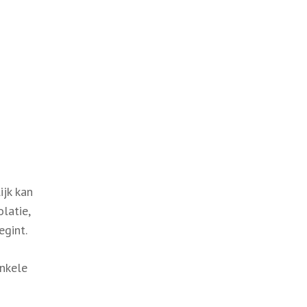
ijk kan
latie,
egint.
enkele