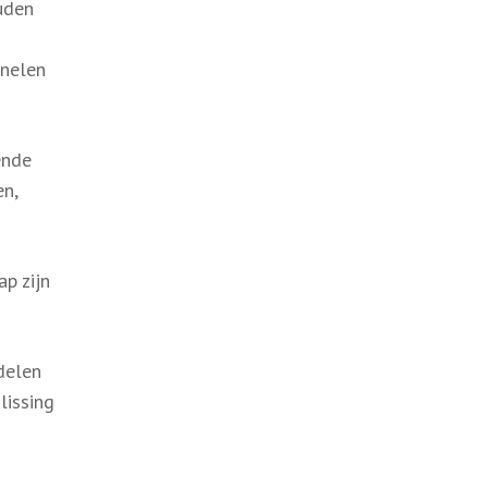
ouden
anelen
ende
en,
p zijn
rdelen
lissing