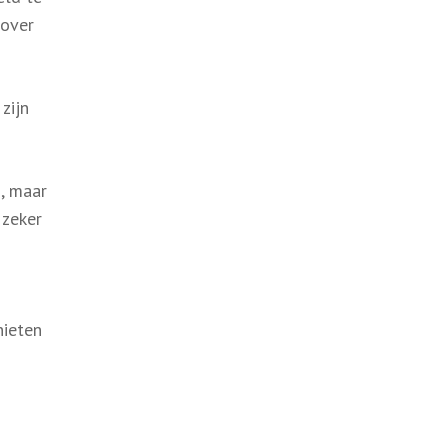
 over
zijn
s, maar
 zeker
nieten