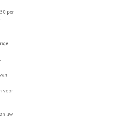
150 per
r
rige
.
 van
n voor
van uw