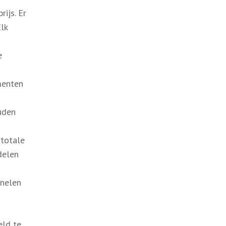
ijs. Er
lk
e
menten
ouden
 totale
delen
anelen
eld te