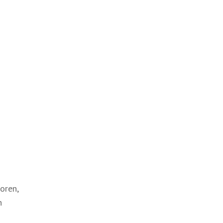
oren,
n