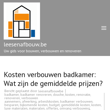
Ga
naar
inhoud
(druk
op
enter)
leesenafbouw.be
Uw gids voor bouwen, verbouwen en renoveren
Kosten verbouwen badkamer:
Wat zijn de gemiddelde prijzen?
Bericht geplaatst door
leesenafbouwbe
badkamer
,
badkamer renoveren
,
douche
,
kosten
,
renovatie
,
renoveren
,
verbouwen
aannemers
,
afwerking
,
arbeidskosten
,
badkamer verbouwen
,
besparen
,
bijkomende kosten
,
budget
,
gemiddelde kosten
,
kosten
,
luxe materialen
,
materialen
,
offertes
,
omvang verbouwing
,