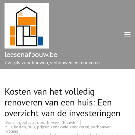
Ga
naar
inhoud
(druk
op
enter)
leesenafbouw.be
Uw gids voor bouwen, verbouwen en renoveren
Kosten van het volledig
renoveren van een huis: Een
overzicht van de investeringen
Bericht geplaatst door
leesenafbouwbe
huis
,
kosten
,
prijs
,
prijzen
,
renovatie
,
renoveren
,
verbouwen
,
woning