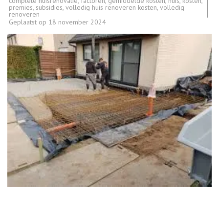
complete huisrenovatie
,
factoren
,
gemiddelde kosten
,
huis
,
kosten
,
premies
,
subsidies
,
volledig huis renoveren kosten
,
volledig
renoveren
Geplaatst op
18 november 2024