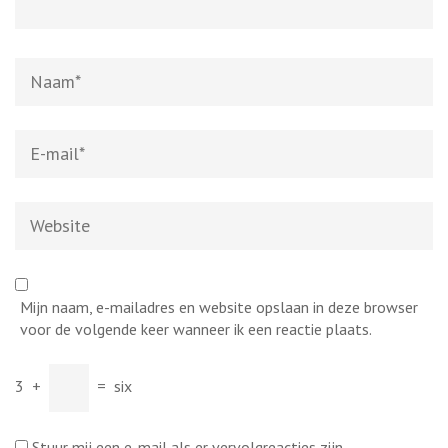
Naam
*
E-
mail
*
Website
Mijn naam, e-mailadres en website opslaan in deze browser
voor de volgende keer wanneer ik een reactie plaats.
3
+
=
six
Stuur mij een e-mail als er vervolgreacties zijn.