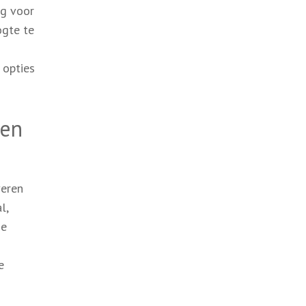
ng voor
ogte te
 opties
ten
veren
l,
ie
e