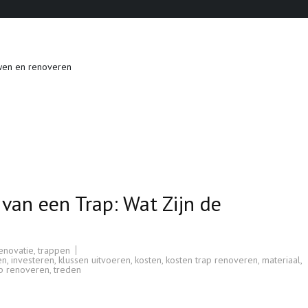
wen en renoveren
van een Trap: Wat Zijn de
enovatie
,
trappen
en
,
investeren
,
klussen uitvoeren
,
kosten
,
kosten trap renoveren
,
materiaal
,
ap renoveren
,
treden