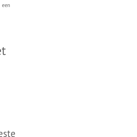
n een
et
este