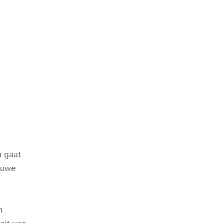
u gaat
euwe
n