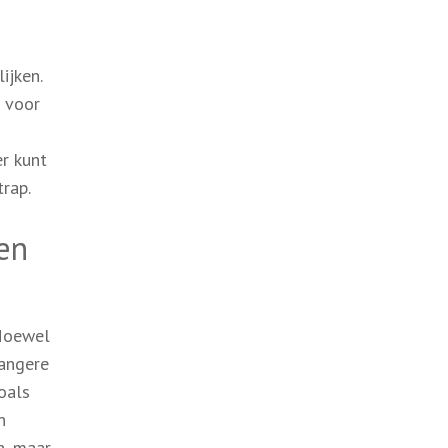
ijken.
n voor
r kunt
rap.
en
 Hoewel
langere
oals
n
n, maar