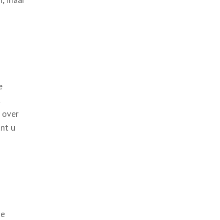
e
t
n over
unt u
ie