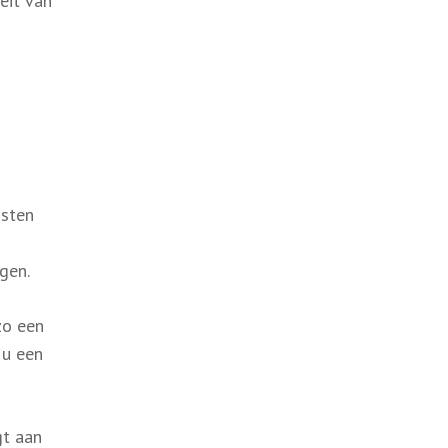
eit van
osten
gen.
zo een
 u een
gt aan