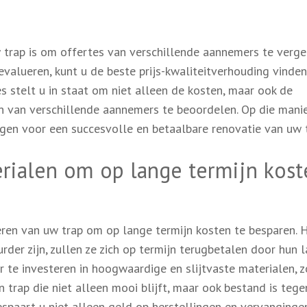
 trap is om offertes van verschillende aannemers te vergel
valueren, kunt u de beste prijs-kwaliteitverhouding vinde
s stelt u in staat om niet alleen de kosten, maar ook de
n van verschillende aannemers te beoordelen. Op die manie
en voor een succesvolle en betaalbare renovatie van uw t
rialen om op lange termijn kost
eren van uw trap om op lange termijn kosten te besparen.
urder zijn, zullen ze zich op termijn terugbetalen door hun 
te investeren in hoogwaardige en slijtvaste materialen, z
 trap die niet alleen mooi blijft, maar ook bestand is tege
bespaart u niet alleen geld op herstellingen en vervanginge