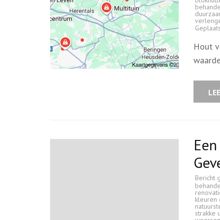
behande
duurza
verleng
Geplaat
Hout v
waarde
LE
Een 
Geve
Bericht 
behande
renovati
kleuren
natuurs
strakke u
weersom