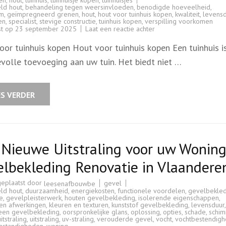
ld hout
,
behandeling tegen weersinvloeden
,
benodigde hoeveelheid
,
am
,
geïmpregneerd grenen
,
hout
,
hout voor tuinhuis kopen
,
kwaliteit
,
levens
en
,
specialist
,
stevige constructie
,
tuinhuis kopen
,
verspilling voorkomen
op
st op
23 september 2025
Laat een reactie achter
Hout
kopen
oor tuinhuis kopen Hout voor tuinhuis kopen Een tuinhuis i
voor
tuinhuis:
volle toevoeging aan uw tuin. Het biedt niet …
Tips
en
advies
ES VERDER
Nieuwe Uitstraling voor uw Woning
lbekleding Renovatie in Vlaandere
geplaatst door
gevel
leesenafbouwbe
ld hout
,
duurzaamheid
,
energiekosten
,
functionele voordelen
,
gevelbekled
e
,
gevelpleisterwerk
,
houten gevelbekleding
,
isolerende eigenschappen
,
 en afwerkingen
,
kleuren en texturen
,
kunststof gevelbekleding
,
levensduur
,
teen gevelbekleding
,
oorspronkelijke glans
,
oplossing
,
opties
,
schade
,
schi
itstraling
,
uitstraling
,
uv-straling
,
verouderde gevel
,
vocht
,
vochtbestendigh
standigheden
,
woning