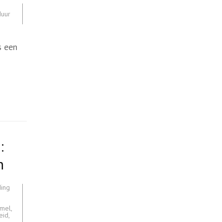
duur
s een
:
n
ing
mmel
,
eid
,