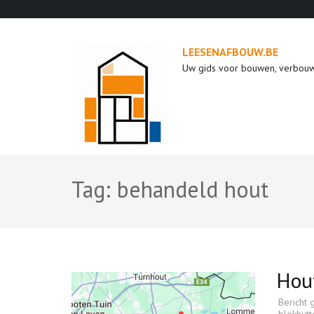
Ga
naar
inhoud
LEESENAFBOUW.BE
(druk
Uw gids voor bouwen, verbou
op
enter)
Tag:
behandeld hout
Hout
Bericht 
blokhutt