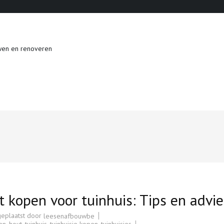
wen en renoveren
 kopen voor tuinhuis: Tips en advie
geplaatst door
leesenafbouwbe
en
,
hout
,
tuinhuis
,
tuinhuisje kopen
,
tuinhuisjes