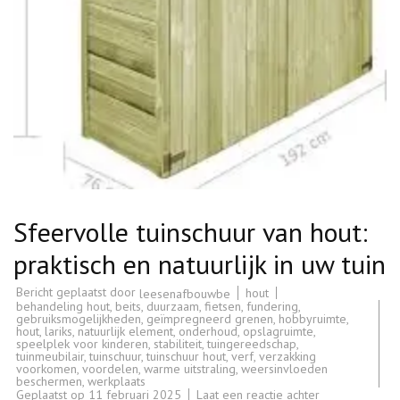
Sfeervolle tuinschuur van hout:
praktisch en natuurlijk in uw tuin
Bericht geplaatst door
hout
leesenafbouwbe
behandeling hout
,
beits
,
duurzaam
,
fietsen
,
fundering
,
gebruiksmogelijkheden
,
geïmpregneerd grenen
,
hobbyruimte
,
hout
,
lariks
,
natuurlijk element
,
onderhoud
,
opslagruimte
,
speelplek voor kinderen
,
stabiliteit
,
tuingereedschap
,
tuinmeubilair
,
tuinschuur
,
tuinschuur hout
,
verf
,
verzakking
voorkomen
,
voordelen
,
warme uitstraling
,
weersinvloeden
beschermen
,
werkplaats
op
Geplaatst op
11 februari 2025
Laat een reactie achter