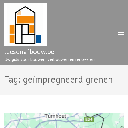
Ga
naar
inhoud
(druk
op
enter)
leesenafbouw.be
Uw gids voor bouwen, verbouwen en renoveren
Tag:
geïmpregneerd grenen