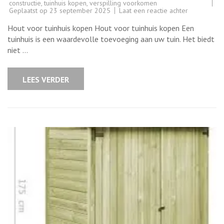
constructie
,
tuinhuis kopen
,
verspilling voorkomen
op
Geplaatst op
23 september 2025
Laat een reactie achter
Hout
kopen
Hout voor tuinhuis kopen Hout voor tuinhuis kopen Een
voor
tuinhuis:
tuinhuis is een waardevolle toevoeging aan uw tuin. Het biedt
Tips
niet …
en
advies
LEES VERDER