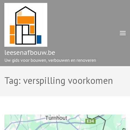
Ga
naar
inhoud
(druk
op
enter)
leesenafbouw.be
Uw gids voor bouwen, verbouwen en renoveren
Tag:
verspilling voorkomen