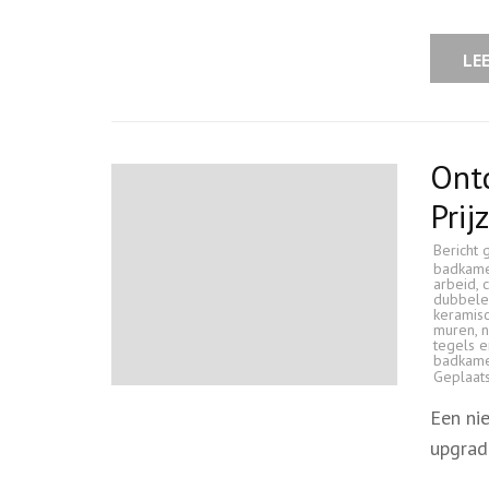
LE
Ont
Prij
Bericht 
badkam
arbeid
,
dubbele
keramis
muren
,
n
tegels e
badkam
Geplaat
Een ni
upgrad