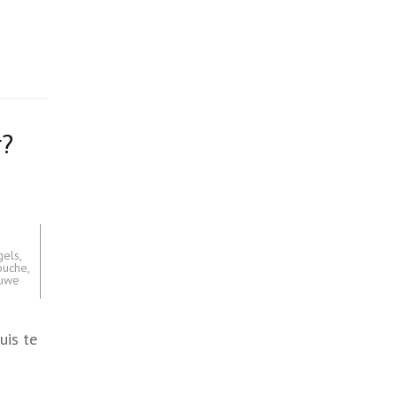
r?
gels
,
ouche
,
euwe
uis te