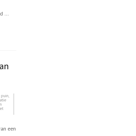
fd …
van
 puin
,
atie
n
let
van een