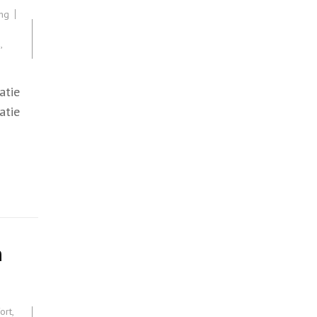
ng
p
,
atie
atie
n
ort
,