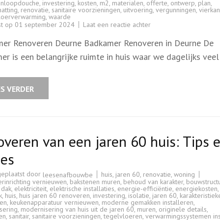
inloopdouche
,
investering
,
kosten
,
m2
,
materialen
,
offerte
,
ontwerp
,
plan
,
hatting
,
renovatie
,
sanitaire voorzieningen
,
uitvoering
,
vergunningen
,
vierkan
loerverwarming
,
waarde
op
st op
01 september 2024
Laat een reactie achter
Badkamer
Renoveren
er Renoveren Deurne Badkamer Renoveren in Deurne De
in
Deurne:
r is een belangrijke ruimte in huis waar we dagelijks veel
Tips
en
Advies
voor
een
ES VERDER
Geslaagde
Verbouwing
veren van een jaren 60 huis: Tips 
ies
geplaatst door
huis
,
jaren 60
,
renovatie
,
woning
leesenafbouwbe
rinrichting vernieuwen
,
bakstenen muren
,
behoud van karakter
,
bouwstruct
,
dak
,
elektriciteit
,
elektrische installaties
,
energie-efficiëntie
,
energiekosten
,
k
,
huis
,
huis jaren 60 renoveren
,
investering
,
isolatie
,
jaren 60
,
karakteristiek
en
,
keukenapparatuur vernieuwen
,
moderne gemakken installeren
,
sering
,
modernisering van huis uit de jaren 60
,
muren
,
originele details
,
en
,
sanitair
,
sanitaire voorzieningen
,
tegelvloeren
,
verwarmingssystemen ins