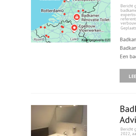
Bericht 
badkame
expertis
referent
verbou
Geplaat
Badkam
Badkam
Een ba
LE
Bad
Adv
Bericht 
2022
,
a