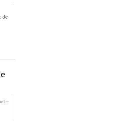
t de
ie
toilet