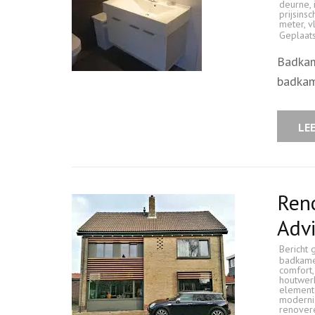
deurne
,
prijsinsc
meter
,
v
Geplaat
Badkam
badkame
LE
Reno
Adv
Bericht 
badkame
comfort
houtwer
element
moderni
renover