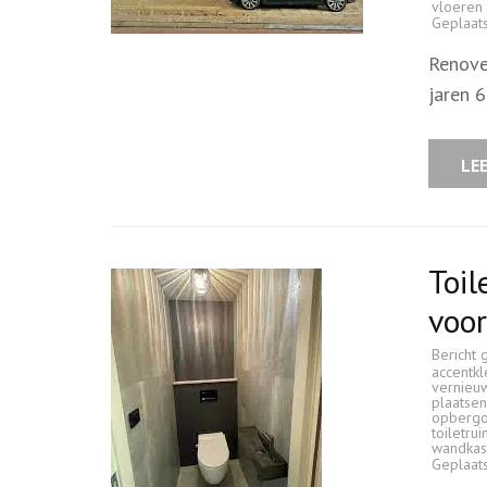
vloeren
Geplaat
Renove
jaren 
LE
Toil
voor
Bericht 
accentk
vernieu
plaatsen
opbergo
toiletru
wandkast
Geplaat