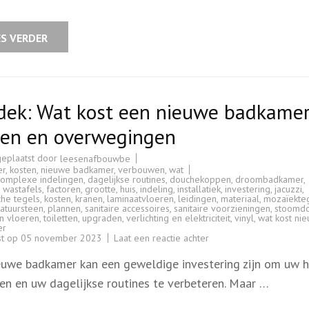
een
toilet
renovatie?
Ontdek
ES VERDER
het
hier!
dek: Wat kost een nieuwe badkame
zen en overwegingen
geplaatst door
leesenafbouwbe
er
,
kosten
,
nieuwe badkamer
,
verbouwen
,
wat
complexe indelingen
,
dagelijkse routines
,
douchekoppen
,
droombadkamer
,
 wastafels
,
factoren
,
grootte
,
huis
,
indeling
,
installatiek
,
investering
,
jacuzzi
,
che tegels
,
kosten
,
kranen
,
laminaatvloeren
,
leidingen
,
materiaal
,
mozaïekte
atuursteen
,
plannen
,
sanitaire accessoires
,
sanitaire voorzieningen
,
stoomd
n vloeren
,
toiletten
,
upgraden
,
verlichting en elektriciteit
,
vinyl
,
wat kost ni
er
op
st op
05 november 2023
Laat een reactie achter
Ontdek:
Wat
euwe badkamer kan een geweldige investering zijn om uw h
kost
een
en en uw dagelijkse routines te verbeteren. Maar …
nieuwe
badkamer?
Prijzen