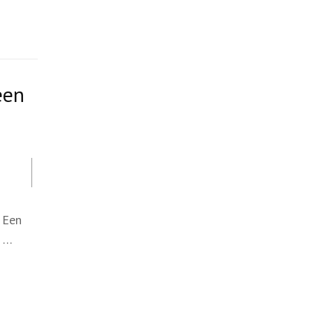
een
 Een
r …