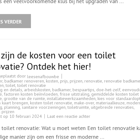
 is een veelvoorkomende klus bij het upgraden van …
voor
het
renoveren
van
een
ES VERDER
toilet?
zijn de kosten voor een toilet
vatie? Ontdek het hier!
geplaatst door
leesenafbouwbe
er
,
badkamer renoveren
,
kosten
,
prijs
,
prijzen
,
renovatie
,
renovatie badkame
en
,
toilet
,
toilet renovatie
g en details
,
arbeidskosten
,
badkamer
,
bespaartips
,
doe-het-zelf
,
eenvoud
e
,
factoren kosten beïnvloeden
,
frisse uitstraling
,
gemiddelde kosten toilet
e
,
grootte van de ruimte
,
installatiewerkzaamheden
,
kies voor standaardop
n kaart brengen
,
kosten toilet renovatie
,
make-over
,
materiaalkeuze
,
moder
ng
,
planning
,
sanitaire voorzieningen
,
toiletruimte
,
uitgebreide renovaties
,
k prijzen
op
st op
10 februari 2024
Laat een reactie achter
Wat
zijn
 toilet renovatie: Wat u moet weten Een toilet renovatie k
de
kosten
ige manier zijn om een frisse en moderne …
voor