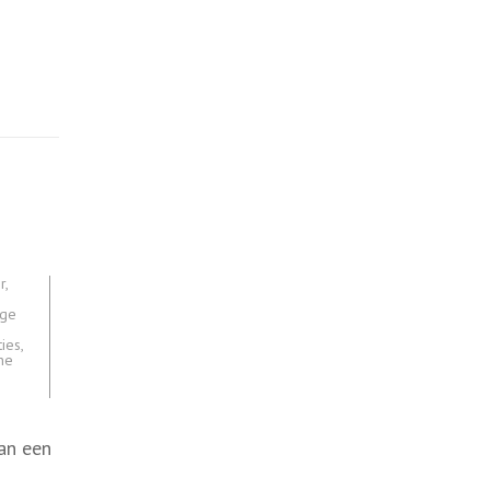
r
,
ige
ties
,
ne
an een