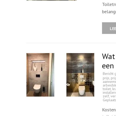
Toiletr
belang
LE
Wat 
een 
Bericht 
prijs
,
pri
aanneme
arbeids
toilet
,
kr
installe
zelf
,
ver
Geplaat
Kosten