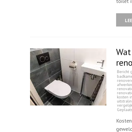
toilet
LE
Wat 
reno
Bericht 
badkam
renover
afwerkin
renovati
renovati
kosten i
uitstrali
vergelij
Geplaat
Kosten
geweld