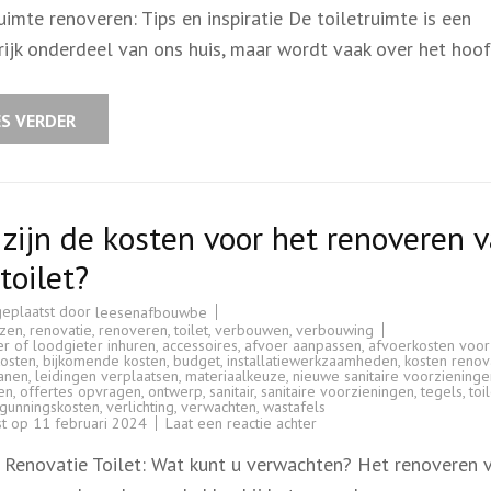
renoveren:
uimte renoveren: Tips en inspiratie De toiletruimte is een
Tips
en
rijk onderdeel van ons huis, maar wordt vaak over het hoo
inspiratie
voor
een
vernieuwde
toiletruimte
ES VERDER
zijn de kosten voor het renoveren 
toilet?
geplaatst door
leesenafbouwbe
jzen
,
renovatie
,
renoveren
,
toilet
,
verbouwen
,
verbouwing
r of loodgieter inhuren
,
accessoires
,
afvoer aanpassen
,
afvoerkosten voor
kosten
,
bijkomende kosten
,
budget
,
installatiewerkzaamheden
,
kosten renov
anen
,
leidingen verplaatsen
,
materiaalkeuze
,
nieuwe sanitaire voorzieninge
ren
,
offertes opvragen
,
ontwerp
,
sanitair
,
sanitaire voorzieningen
,
tegels
,
toi
gunningskosten
,
verlichting
,
verwachten
,
wastafels
op
st op
11 februari 2024
Laat een reactie achter
Wat
zijn
 Renovatie Toilet: Wat kunt u verwachten? Het renoveren 
de
kosten