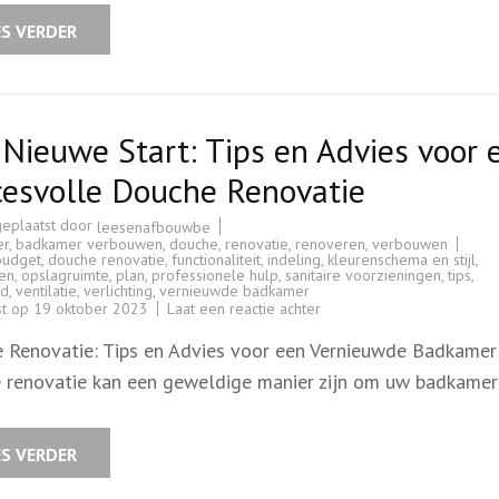
en
overwegingen
ES VERDER
Nieuwe Start: Tips en Advies voor 
cesvolle Douche Renovatie
geplaatst door
leesenafbouwbe
er
,
badkamer verbouwen
,
douche
,
renovatie
,
renoveren
,
verbouwen
budget
,
douche renovatie
,
functionaliteit
,
indeling
,
kleurenschema en stijl
,
len
,
opslagruimte
,
plan
,
professionele hulp
,
sanitaire voorzieningen
,
tips
,
id
,
ventilatie
,
verlichting
,
vernieuwde badkamer
op
st op
19 oktober 2023
Laat een reactie achter
Een
Nieuwe
 Renovatie: Tips en Advies voor een Vernieuwde Badkamer
Start:
Tips
 renovatie kan een geweldige manier zijn om uw badkame
en
Advies
voor
een
Succesvolle
ES VERDER
Douche
Renovatie