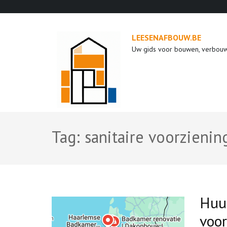
Ga
naar
inhoud
LEESENAFBOUW.BE
(druk
Uw gids voor bouwen, verbou
op
enter)
Tag:
sanitaire voorzienin
Huu
voo