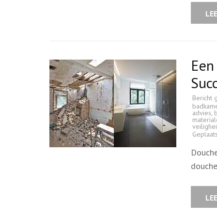
LE
Een 
Suc
Bericht 
badkam
advies
,
materia
veilighe
Geplaat
Douche
douche
LE