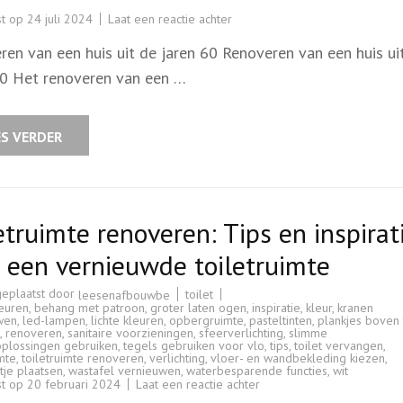
op
st op
24 juli 2024
Laat een reactie achter
Renoveren
van
ren van een huis uit de jaren 60 Renoveren van een huis ui
een
jaren
60 Het renoveren van een …
60
huis:
Tips
en
Advies
ES VERDER
etruimte renoveren: Tips en inspirat
 een vernieuwde toiletruimte
geplaatst door
toilet
leesenafbouwbe
leuren
,
behang met patroon
,
groter laten ogen
,
inspiratie
,
kleur
,
kranen
wen
,
led-lampen
,
lichte kleuren
,
opbergruimte
,
pasteltinten
,
plankjes boven 
,
renoveren
,
sanitaire voorzieningen
,
sfeerverlichting
,
slimme
plossingen gebruiken
,
tegels gebruiken voor vlo
,
tips
,
toilet vervangen
,
imte
,
toiletruimte renoveren
,
verlichting
,
vloer- en wandbekleding kiezen
,
je plaatsen
,
wastafel vernieuwen
,
waterbesparende functies
,
wit
op
st op
20 februari 2024
Laat een reactie achter
Toiletruimte