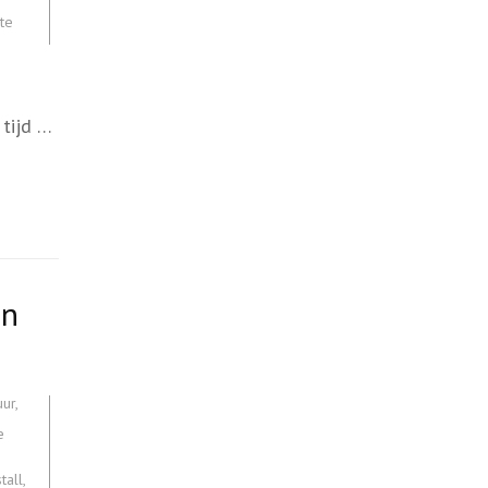
te
 tijd …
en
uur
,
e
tall
,