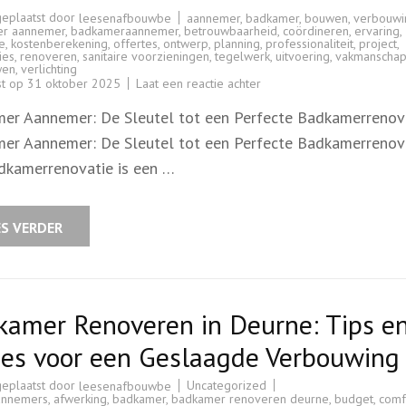
geplaatst door
aannemer
,
badkamer
,
bouwen
,
verbouwi
leesenafbouwbe
r aannemer
,
badkameraannemer
,
betrouwbaarheid
,
coördineren
,
ervaring
,
e
,
kostenberekening
,
offertes
,
ontwerp
,
planning
,
professionaliteit
,
project
,
ies
,
renoveren
,
sanitaire voorzieningen
,
tegelwerk
,
uitvoering
,
vakmanscha
wen
,
verlichting
op
st op
31 oktober 2025
Laat een reactie achter
Huur
een
er Aannemer: De Sleutel tot een Perfecte Badkamerrenov
Ervaren
Badkamer
er Aannemer: De Sleutel tot een Perfecte Badkamerrenov
Aannemer
in
dkamerrenovatie is een …
voor
Jouw
Badkamerrenovatie!
ES VERDER
kamer Renoveren in Deurne: Tips e
ies voor een Geslaagde Verbouwing
geplaatst door
Uncategorized
leesenafbouwbe
annemers
,
afwerking
,
badkamer
,
badkamer renoveren deurne
,
budget
,
comf