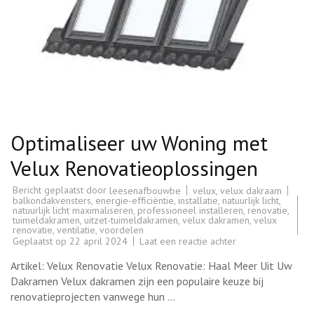
Optimaliseer uw Woning met
Velux Renovatieoplossingen
Bericht geplaatst door
velux
,
velux dakraam
leesenafbouwbe
balkondakvensters
,
energie-efficiëntie
,
installatie
,
natuurlijk licht
,
natuurlijk licht maximaliseren
,
professioneel installeren
,
renovatie
,
tuimeldakramen
,
uitzet-tuimeldakramen
,
velux dakramen
,
velux
renovatie
,
ventilatie
,
voordelen
op
Geplaatst op
22 april 2024
Laat een reactie achter
Optimaliseer
uw
Artikel: Velux Renovatie Velux Renovatie: Haal Meer Uit Uw
Woning
met
Dakramen Velux dakramen zijn een populaire keuze bij
Velux
renovatieprojecten vanwege hun …
Renovatieoplossi