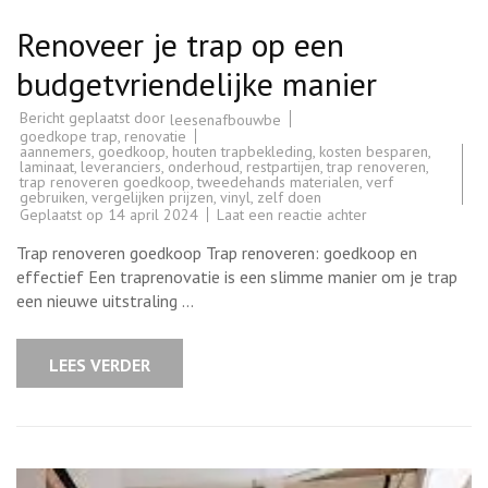
Renoveer je trap op een
budgetvriendelijke manier
Bericht geplaatst door
leesenafbouwbe
goedkope trap
,
renovatie
aannemers
,
goedkoop
,
houten trapbekleding
,
kosten besparen
,
laminaat
,
leveranciers
,
onderhoud
,
restpartijen
,
trap renoveren
,
trap renoveren goedkoop
,
tweedehands materialen
,
verf
gebruiken
,
vergelijken prijzen
,
vinyl
,
zelf doen
op
Geplaatst op
14 april 2024
Laat een reactie achter
Renoveer
je
Trap renoveren goedkoop Trap renoveren: goedkoop en
trap
op
effectief Een traprenovatie is een slimme manier om je trap
een
een nieuwe uitstraling …
budgetvriendelijk
manier
LEES VERDER