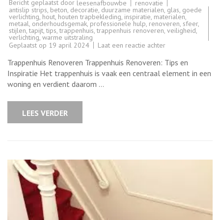
Bericht geplaatst door
renovatie
leesenafbouwbe
antislip strips
,
beton
,
decoratie
,
duurzame materialen
,
glas
,
goede
verlichting
,
hout
,
houten trapbekleding
,
inspiratie
,
materialen
,
metaal
,
onderhoudsgemak
,
professionele hulp
,
renoveren
,
sfeer
,
stijlen
,
tapijt
,
tips
,
trappenhuis
,
trappenhuis renoveren
,
veiligheid
,
verlichting
,
warme uitstraling
op
Geplaatst op
19 april 2024
Laat een reactie achter
Tips
voor
Trappenhuis Renoveren Trappenhuis Renoveren: Tips en
het
Renoveren
Inspiratie Het trappenhuis is vaak een centraal element in een
van
woning en verdient daarom …
Jouw
Trappenhuis
LEES VERDER