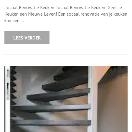
Ultieme
Gids
Totaal Renovatie Keuken Totaal Renovatie Keuken: Geef je
voor
Totaal
Keuken een Nieuwe Leven! Een totaal renovatie van je keuken
Renovatie
kan een …
van
je
Keuken:
Tips
LEES VERDER
en
Inspiratie!