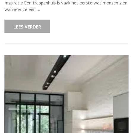
Succesvolle
Inspiratie Een trappenhuis is vaak het eerste wat mensen zien
Trappenhuis
wanneer ze een …
Renovatie:
Inspiratie
en
Advies
LEES VERDER