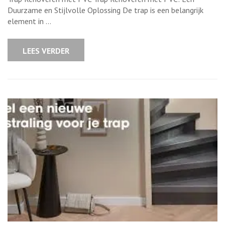
trap
met
Duurzame en Stijlvolle Oplossing De trap is een belangrijk
PVC:
element in …
Stijlvol
en
Duurzaam!
LEES VERDER