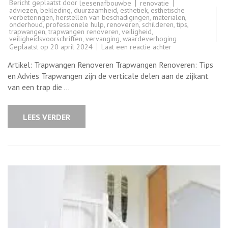
Bericht geplaatst door
renovatie
leesenafbouwbe
adviezen
,
bekleding
,
duurzaamheid
,
esthetiek
,
esthetische
verbeteringen
,
herstellen van beschadigingen
,
materialen
,
onderhoud
,
professionele hulp
,
renoveren
,
schilderen
,
tips
,
trapwangen
,
trapwangen renoveren
,
veiligheid
,
veiligheidsvoorschriften
,
vervanging
,
waardeverhoging
op
Geplaatst op
20 april 2024
Laat een reactie achter
Renoveren
van
Artikel: Trapwangen Renoveren Trapwangen Renoveren: Tips
Trapwangen:
Tips
en Advies Trapwangen zijn de verticale delen aan de zijkant
en
van een trap die …
Advies
voor
een
Vernieuwde
LEES VERDER
Trap