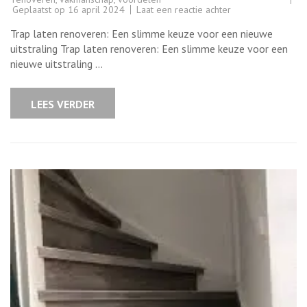
op
Geplaatst op
16 april 2024
Laat een reactie achter
Professioneel
uw
Trap laten renoveren: Een slimme keuze voor een nieuwe
trap
laten
uitstraling Trap laten renoveren: Een slimme keuze voor een
renoveren
nieuwe uitstraling …
voor
een
nieuwe
uitstraling
LEES VERDER