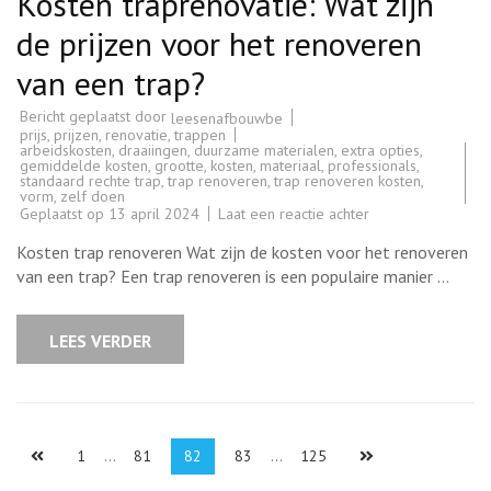
Kosten traprenovatie: Wat zijn
de prijzen voor het renoveren
van een trap?
Bericht geplaatst door
leesenafbouwbe
prijs
,
prijzen
,
renovatie
,
trappen
arbeidskosten
,
draaiingen
,
duurzame materialen
,
extra opties
,
gemiddelde kosten
,
grootte
,
kosten
,
materiaal
,
professionals
,
standaard rechte trap
,
trap renoveren
,
trap renoveren kosten
,
vorm
,
zelf doen
op
Geplaatst op
13 april 2024
Laat een reactie achter
Kosten
traprenovatie:
Kosten trap renoveren Wat zijn de kosten voor het renoveren
Wat
zijn
van een trap? Een trap renoveren is een populaire manier …
de
prijzen
voor
het
LEES VERDER
renoveren
van
een
trap?
Berichten
Pagina
Pagina
Pagina
Pagina
Pagina
1
…
81
82
83
…
125
paginering