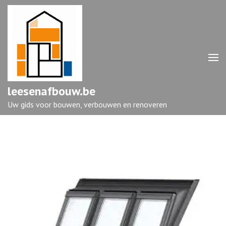
Ga
naar
inhoud
(druk
op
enter)
leesenafbouw.be
Uw gids voor bouwen, verbouwen en renoveren