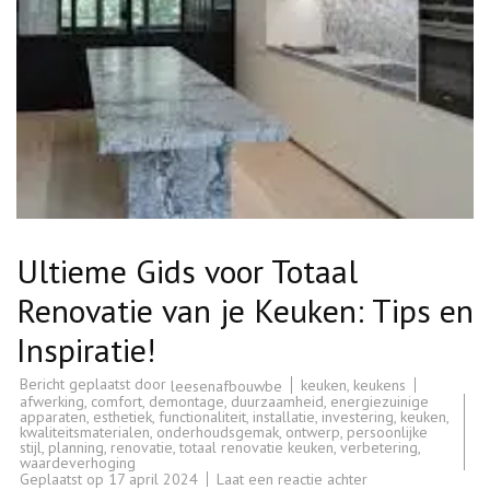
Ultieme Gids voor Totaal
Renovatie van je Keuken: Tips en
Inspiratie!
Bericht geplaatst door
keuken
,
keukens
leesenafbouwbe
afwerking
,
comfort
,
demontage
,
duurzaamheid
,
energiezuinige
apparaten
,
esthetiek
,
functionaliteit
,
installatie
,
investering
,
keuken
,
kwaliteitsmaterialen
,
onderhoudsgemak
,
ontwerp
,
persoonlijke
stijl
,
planning
,
renovatie
,
totaal renovatie keuken
,
verbetering
,
waardeverhoging
op
Geplaatst op
17 april 2024
Laat een reactie achter