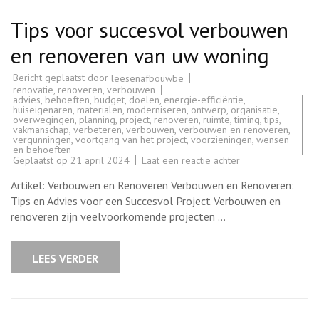
Tips voor succesvol verbouwen
en renoveren van uw woning
Bericht geplaatst door
leesenafbouwbe
renovatie
,
renoveren
,
verbouwen
advies
,
behoeften
,
budget
,
doelen
,
energie-efficiëntie
,
huiseigenaren
,
materialen
,
moderniseren
,
ontwerp
,
organisatie
,
overwegingen
,
planning
,
project
,
renoveren
,
ruimte
,
timing
,
tips
,
vakmanschap
,
verbeteren
,
verbouwen
,
verbouwen en renoveren
,
vergunningen
,
voortgang van het project
,
voorzieningen
,
wensen
en behoeften
op
Geplaatst op
21 april 2024
Laat een reactie achter
Tips
voor
Artikel: Verbouwen en Renoveren Verbouwen en Renoveren:
succesvol
verbouwen
Tips en Advies voor een Succesvol Project Verbouwen en
en
renoveren zijn veelvoorkomende projecten …
renoveren
van
uw
woning
LEES VERDER