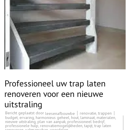
Professioneel uw trap laten
renoveren voor een nieuwe
uitstraling
Bericht geplaatst door
renovatie
,
trappen
leesenafbouwbe
budget
,
ervaring
,
harmonieus geheel
,
hout
,
laminaat
,
materialen
,
nieuwe uitstraling
,
plan van aanpak
,
professioneel bedrijf
,
professionele hulp
,
renovatiemogelijkheden
,
tapijt
,
trap laten
renoveren
,
vakmanschap
,
voordelen