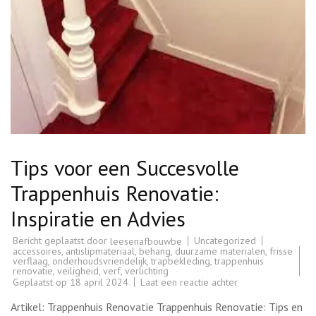
Tips voor een Succesvolle
Trappenhuis Renovatie:
Inspiratie en Advies
Bericht geplaatst door
Uncategorized
leesenafbouwbe
accessoires
,
antislipmateriaal
,
behang
,
duurzame materialen
,
frisse
verflaag
,
onderhoudsvriendelijk
,
trapbekleding
,
trappenhuis
renovatie
,
veiligheid
,
verf
,
verlichting
op
Geplaatst op
18 april 2024
Laat een reactie achter
Tips
voor
Artikel: Trappenhuis Renovatie Trappenhuis Renovatie: Tips en
een